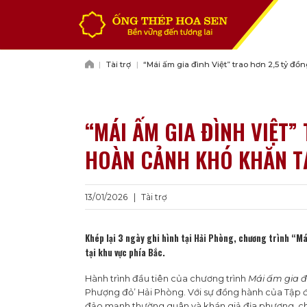
Chuyển
đến
nội
dung
|
Tài trợ
|
“Mái ấm gia đình Việt” trao hơn 2,5 tỷ đồ
cảnh khó khăn tại Hải Phòng
“MÁI ẤM GIA ĐÌNH VIỆT”
HOÀN CẢNH KHÓ KHĂN T
13/01/2026
|
Tài trợ
Khép lại 3 ngày ghi hình tại Hải Phòng, chương trình “Má
tại khu vực phía Bắc.
Hành trình đầu tiên của chương trình
Mái ấm gia đ
Phượng đỏ’ Hải Phòng. Với sự đồng hành của Tập 
đảo mạnh thường quân và khán giả địa phương, chươ