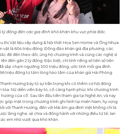
,5 tỷ đồng đến các gia đình khó khăn khu vực phía Bắc.
Siêu thị Vật liệu xây dựng & Nội thất Hoa Sen Home và Ống Nhựa
 vật là 604 triệu đồng. Đông đảo khán giả địa phương, các
ắc để đến theo dõi, ủng hộ chương trình và cùng các nghệ sĩ
 đến gần 2 tỷ đồng. Đặc biệt, chỉ tính riêng số tiền số tiền
1 đã sắp chạm ngưỡng 300 triệu đồng, ước tính mỗi gia đình
 96 triệu đồng từ tấm lòng hảo tâm của khán giả Hải Phòng.
 Thanh Hương bày tỏ sự trân trọng khi có thêm cơ hội đồng
n tỏa. Nữ diễn viên bày tỏ, cô càng hạnh phúc khi chương trình
hương của cô. Sau lần đầu tiên tham gia tại Nghệ An, và nay
ợc góp mặt trong chương trình ghi hình tại miền Nam, hy vọng
 Bởi với Thanh Hương, đến với Mái ấm gia đình Việt không chỉ là
ược lắng nghe, sẻ chia và đồng hành với những điều tử tế, lan
 các em nhỏ vượt qua khó khăn.