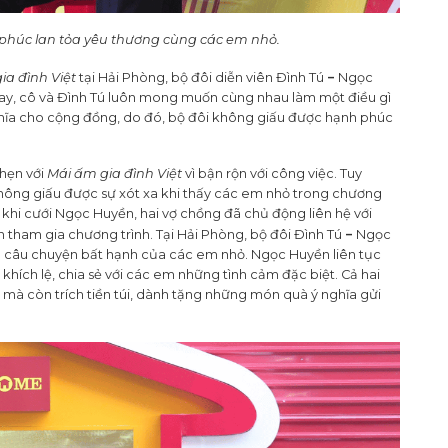
phúc lan tỏa yêu thương cùng các em nhỏ.
–
ia đình Việt
tại Hải Phòng, bộ đôi diễn viên Đình Tú
Ngọc
ay, cô và Đình Tú luôn mong muốn cùng nhau làm một điều gì
hĩa cho cộng đồng, do đó, bộ đôi không giấu được hạnh phúc
.
 hẹn với
Mái ấm gia đình Việt
vì bận rộn với công việc. Tuy
không giấu được sự xót xa khi thấy các em nhỏ trong chương
 khi cưới Ngọc Huyền, hai vợ chồng đã chủ động liên hệ với
–
n tham gia chương trình. Tại Hải Phòng, bộ đôi Đình Tú
Ngọc
 câu chuyện bất hạnh của các em nhỏ. Ngọc Huyền liên tục
hích lệ, chia sẻ với các em những tình cảm đặc biệt. Cả hai
mà còn trích tiền túi, dành tặng những món quà ý nghĩa gửi