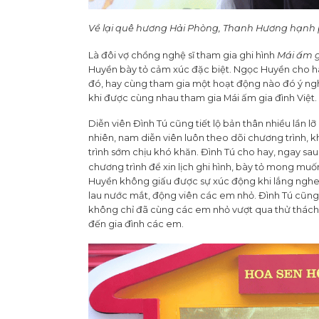
Về lại quê hương Hải Phòng, Thanh Hương hạnh 
Là đôi vợ chồng nghệ sĩ tham gia ghi hình
Mái ấm g
Huyền bày tỏ cảm xúc đặc biệt. Ngọc Huyền cho h
đó, hay cùng tham gia một hoạt động nào đó ý ng
khi được cùng nhau tham gia Mái ấm gia đình Việt
Diễn viên Đình Tú cũng tiết lộ bản thân nhiều lần lỡ
nhiên, nam diễn viên luôn theo dõi chương trình, 
trình sớm chịu khó khăn. Đình Tú cho hay, ngay sau
chương trình để xin lịch ghi hình, bày tỏ mong muố
Huyền không giấu được sự xúc động khi lắng nghe
lau nước mắt, động viên các em nhỏ. Đình Tú cũng k
không chỉ đã cùng các em nhỏ vượt qua thử thách 
đến gia đình các em.