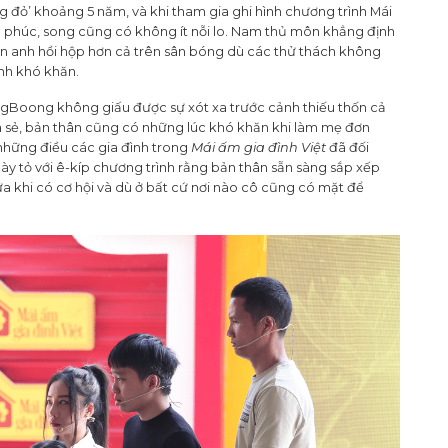
 đỏ’ khoảng 5 năm, và khi tham gia ghi hình chương trình Mái
ạnh phúc, song cũng có không ít nỗi lo. Nam thủ môn khẳng định
ến anh hồi hộp hơn cả trên sân bóng dù các thử thách không
nh khó khăn.
ingBoong không giấu được sự xót xa trước cảnh thiếu thốn cả
hia sẻ, bản thân cũng có những lúc khó khăn khi làm mẹ đơn
những điều các gia đình trong
Mái ấm gia đình Việt
đã đối
ày tỏ với ê-kíp chương trình rằng bản thân sẵn sàng sắp xếp
ữa khi có cơ hội và dù ở bất cứ nơi nào cô cũng có mặt để