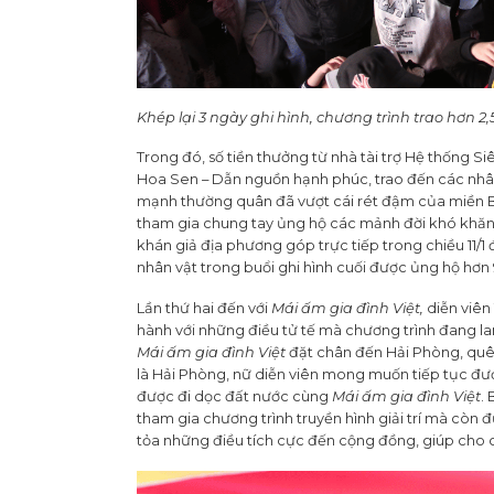
Khép lại 3 ngày ghi hình, chương trình trao hơn 2
Trong đó, số tiền thưởng từ nhà tài trợ Hệ thống 
Hoa Sen – Dẫn nguồn hạnh phúc, trao đến các nhân
mạnh thường quân đã vượt cái rét đậm của miền B
tham gia chung tay ủng hộ các mảnh đời khó khăn lên
khán giả địa phương góp trực tiếp trong chiều 11/
nhân vật trong buổi ghi hình cuối được ủng hộ hơn
Lần thứ hai đến với
Mái ấm gia đình Việt,
diễn viên
hành với những điều tử tế mà chương trình đang la
Mái ấm gia đình Việt
đặt chân đến Hải Phòng, quê 
là Hải Phòng, nữ diễn viên mong muốn tiếp tục đư
được đi dọc đất nước cùng
Mái ấm gia đình Việt
.
tham gia chương trình truyền hình giải trí mà còn đ
tỏa những điều tích cực đến cộng đồng, giúp cho