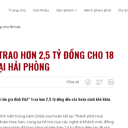
Trang chủ
Giới thiệu
Sản phẩm
Kênh phân phối
Dự á
ng cho 18 hoàn
 TRAO HƠN 2,5 TỶ ĐỒNG CHO 18
ẠI HẢI PHÒNG
Chia sẻ
i ấm gia đình Việt” trao hơn 2,5 tỷ đồng đến các hoàn cảnh khó khăn
ình Việt
trong năm 2026 vừa hoàn tất tại ‘Thành phố Hoa
đoàn Hoa Sen, cùng sự hỗ trợ của các nghệ sĩ khách mời, đông
ng trình đã trao tổng số tiền hơn 2,5 tỷ đồng đến tay 18 gia