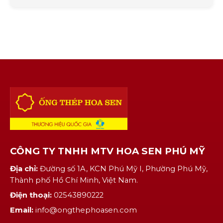
đối với sản phẩm thép cán nóng (HRC)
nhập khẩu từ Trung Quốc. Một trong
những lý do cho đề xuất [...]
CÔNG TY TNHH MTV HOA SEN PHÚ MỸ
Địa chỉ:
Đường số 1A, KCN Phú Mỹ I, Phường Phú Mỹ,
Thành phố Hồ Chí Minh, Việt Nam.
Điện thoại:
02543890222
Email:
info@ongthephoasen.com