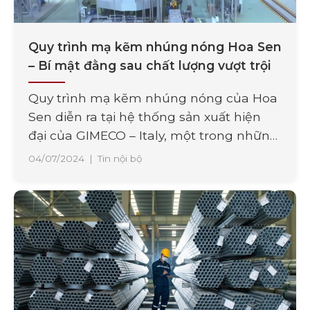
Quy trình mạ kẽm nhúng nóng Hoa Sen
– Bí mật đằng sau chất lượng vượt trội
Quy trình mạ kẽm nhúng nóng của Hoa
Sen diễn ra tại hệ thống sản xuất hiện
đại của GIMECO – Italy, một trong những
hệ thống dây chuyền sản xuất ống kẽm
04/07/2024
|
Tin nội bộ
nhúng nóng hiện đại bậc nhất trên thị
trường. Tại hệ thống sản xuất hiện đại
này, mỗi giai đoạn của quy [...]