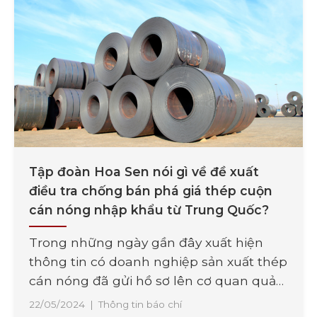
cao năm 2024 bao gồm Tôn Hoa Sen,
Ống [...]
Tập đoàn Hoa Sen nói gì về đề xuất
điều tra chống bán phá giá thép cuộn
cán nóng nhập khẩu từ Trung Quốc?
Trong những ngày gần đây xuất hiện
thông tin có doanh nghiệp sản xuất thép
cán nóng đã gửi hồ sơ lên cơ quan quản
lý yêu cầu điều tra chống bán phá giá
22/05/2024
|
Thông tin báo chí