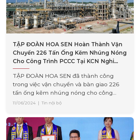
TẬP ĐOÀN HOA SEN Hoàn Thành Vận
Chuyển 226 Tấn Ống Kẽm Nhúng Nóng
Cho Công Trình PCCC Tại KCN Nghi
Sơn, Thanh Hóa
TẬP ĐOÀN HOA SEN đã thành công
trong việc vận chuyển và bàn giao 226
tấn ống kẽm nhúng nóng cho công
trình phòng cháy chữa cháy (PCCC) tại
11/06/2024
|
Tin nội bộ
Khu công nghiệp (KCN) Nghi Sơn, Thanh
Hóa. Đây là một phần quan trọng của dự
án Kho Xăng Dầu Nghi Sơn, một dự án
có [...]