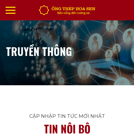
Chuyển
đến
nội
dung
TRUYỀN THÔNG
CẬP NHẬP TIN TỨC MỚI NHẤT
TIN NỘI BỘ