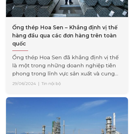
Ống thép Hoa Sen – Khẳng định vị thế
hàng đầu qua các đơn hàng trên toàn
quốc
Ống thép Hoa Sen đã khẳng định vị thế
là một trong những doanh nghiệp tiên
phong trong lĩnh vực sản xuất và cung
cấp vật liệu xây dựng tại Việt Nam. Với
29/06/2024
|
Tin nội bộ
hơn 20 năm hoạt động, Hoa Sen không
ngừng đầu tư vào công nghệ sản xuất
tiên tiến để đảm bảo chất [...]