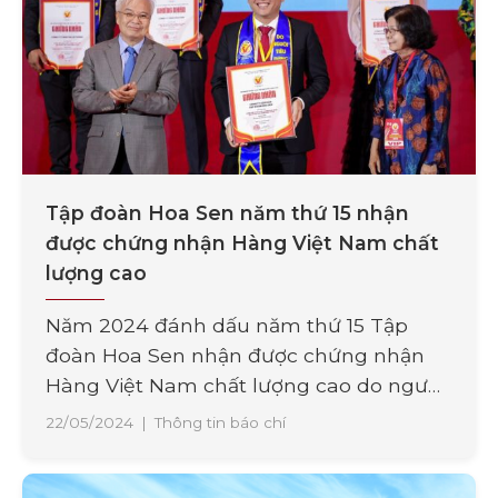
Tập đoàn Hoa Sen năm thứ 15 nhận
được chứng nhận Hàng Việt Nam chất
lượng cao
Năm 2024 đánh dấu năm thứ 15 Tập
đoàn Hoa Sen nhận được chứng nhận
Hàng Việt Nam chất lượng cao do người
tiêu dùng bình chọn. Theo đó, các sản
22/05/2024
|
Thông tin báo chí
phẩm của Tập đoàn Hoa Sen nhận được
chứng nhận Hàng Việt Nam chất lượng