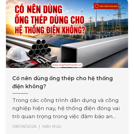
Có nên dùng ống thép cho hệ thống
điện không?
Trong các công trình dân dụng và công
nghiệp hiện nay, hệ thống điện đóng vai
trò quan trọng trong việc đảm bảo an
toàn và vận hành ổn định. Bên cạnh chất
08/06/2026
|
Kiến thức
lượng dây dẫn, việc lựa chọn vật liệu bảo