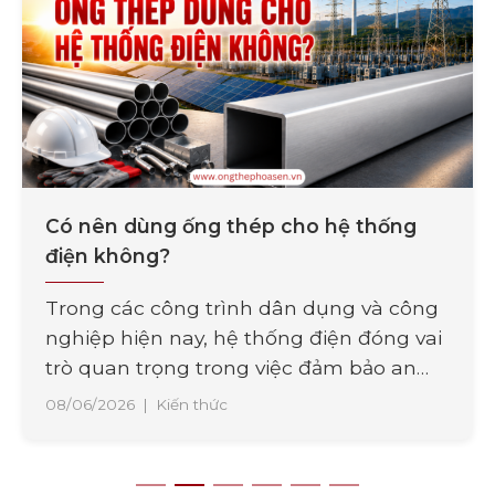
Có nên dùng ống thép cho hệ thống
điện không?
Trong các công trình dân dụng và công
nghiệp hiện nay, hệ thống điện đóng vai
trò quan trọng trong việc đảm bảo an
toàn và vận hành ổn định. Bên cạnh chất
08/06/2026
|
Kiến thức
lượng dây dẫn, việc lựa chọn vật liệu bảo
vệ đường điện cũng là yếu tố cần được
quan tâm. Một trong [...]