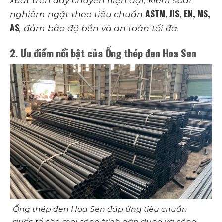
xuất trên dây chuyền hiện đại, kiểm soát
ASTM, JIS, EN, MS,
nghiêm ngặt theo tiêu chuẩn
AS
, đảm bảo độ bền và an toàn tối đa.
2. Ưu điểm nổi bật của Ống thép đen Hoa Sen
Ống thép đen Hoa Sen đáp ứng tiêu chuẩn
quốc tế cho mọi công trình dân dụng và công