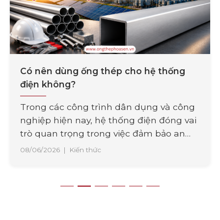
Có nên dùng ống thép cho hệ thống
điện không?
Trong các công trình dân dụng và công
nghiệp hiện nay, hệ thống điện đóng vai
trò quan trọng trong việc đảm bảo an
toàn và vận hành ổn định. Bên cạnh chất
08/06/2026
|
Kiến thức
lượng dây dẫn, việc lựa chọn vật liệu bảo
vệ đường điện cũng là yếu tố cần được
quan tâm. Một trong [...]