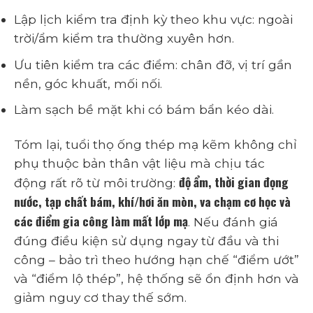
Lập lịch kiểm tra định kỳ theo khu vực: ngoài
trời/ẩm kiểm tra thường xuyên hơn.
Ưu tiên kiểm tra các điểm: chân đỡ, vị trí gần
nền, góc khuất, mối nối.
Làm sạch bề mặt khi có bám bẩn kéo dài.
Tóm lại, tuổi thọ ống thép mạ kẽm không chỉ
phụ thuộc bản thân vật liệu mà chịu tác
độ ẩm, thời gian đọng
động rất rõ từ môi trường:
nước, tạp chất bám, khí/hơi ăn mòn, va chạm cơ học và
các điểm gia công làm mất lớp mạ
. Nếu đánh giá
đúng điều kiện sử dụng ngay từ đầu và thi
công – bảo trì theo hướng hạn chế “điểm ướt”
và “điểm lộ thép”, hệ thống sẽ ổn định hơn và
giảm nguy cơ thay thế sớm.