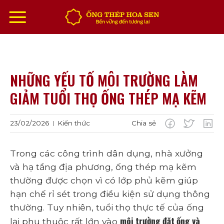
Chuyển
đến
nội
dung
NHỮNG YẾU TỐ MÔI TRƯỜNG LÀM
GIẢM TUỔI THỌ ỐNG THÉP MẠ KẼM
23/02/2026
Kiến thức
Chia sẻ
|
Trong các công trình dân dụng, nhà xưởng
và hạ tầng địa phương, ống thép mạ kẽm
thường được chọn vì có lớp phủ kẽm giúp
hạn chế rỉ sét trong điều kiện sử dụng thông
thường. Tuy nhiên, tuổi thọ thực tế của ống
môi trường đặt ống và
lại phụ thuộc rất lớn vào