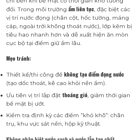
chỉ bền khi bề mặt có thời gian khô tương
ẩm liên tục
đối. Trong môi trường
, đặc biệt các
vị trí nước đọng (chân cột, hốc tường, máng
cáp, ngoài trời không thoát nước), lớp kẽm bị
tiêu hao nhanh hơn và dễ xuất hiện ăn mòn
cục bộ tại điểm giữ ẩm lâu.
Mẹo tránh:
không tạo điểm đọng nước
Thiết kế/thi công để
(tạo dốc thoát, kê cao khỏi nền ẩm).
thoáng gió
Ưu tiên vị trí lắp đặt
, giảm thời gian
bề mặt bị ướt.
Kiểm tra định kỳ các điểm “khó khô”: chân
trụ, khu vực sát nền, hộp kỹ thuật.
Không phân biệt nước sạch và nước lẫn tạp chất