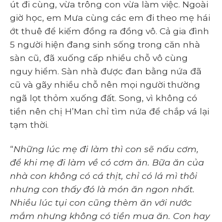
út đi cùng, vừa trông con vừa làm việc. Ngoài
giờ học, em Mưa cùng các em đi theo mẹ hái
ớt thuê để kiếm đồng ra đồng vô. Cả gia đình
5 người hiện đang sinh sống trong căn nhà
sàn cũ, đã xuống cấp nhiều chỗ vô cùng
nguy hiểm. Sàn nhà được đan bằng nứa đã
cũ và gãy nhiều chỗ nên mọi người thường
ngã lọt thỏm xuống đất. Song, vì không có
tiền nên chị H’Man chỉ tìm nứa để chắp vá lại
tạm thời.
“
Những lúc mẹ đi làm thì con sẽ nấu cơm,
để khi mẹ đi làm về có cơm ăn. Bữa ăn của
nhà con không có cá thịt, chỉ có lá mì thôi
nhưng con thấy đó là món ăn ngon nhất.
Nhiều lúc tụi con cũng thèm ăn với nước
mắm nhưng không có tiền mua ăn. Con hay