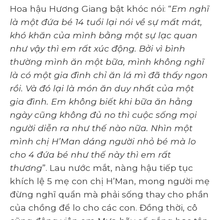
Hoa hậu Hương Giang bật khóc nói: “
Em nghĩ
là một đứa bé 14 tuổi lại nói về sự mất mát,
khó khăn của mình bằng một sự lạc quan
như vậy thì em rất xúc động. Bởi vì bình
thường mình ăn một bữa, mình không nghĩ
là có một gia đình chỉ ăn lá mì đã thấy ngon
rồi. Và đó lại là món ăn duy nhất của một
gia đình. Em không biết khi bữa ăn hằng
ngày cũng không đủ no thì cuộc sống mọi
người diễn ra như thế nào nữa. Nhìn một
mình chị H’Man dáng người nhỏ bé mà lo
cho 4 đứa bé như thế này thì em rất
thương
”. Lau nước mắt, nàng hậu tiếp tục
khích lệ 5 mẹ con chị H’Man, mong người mẹ
đừng nghĩ quẩn mà phải sống thay cho phần
của chồng để lo cho các con. Đồng thời, cô