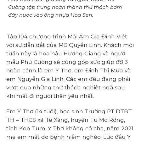
Cường tập trung hoàn thành thử thách bơm
đầy nước vào ống nhựa Hoa Sen.
Tập 104 chương trình Mái Ấm Gia Đình Việt
với sự dẫn dắt của MC Quyền Linh. Khách mời
tuần này là hoa hậu Hương Giang và người
mẫu Phú Cường sẽ cùng góp sức giúp đỡ 3
hoàn cảnh là em Y Thơ, em Đinh Thị Mưa và
em Nguyễn Gia Linh. Các em đều đang phải
vượt qua những thử thách nghiệt ngã sau
khi mất đi người thân yêu nhất.
Em Y Thơ (14 tuổi), học sinh Trường PT DTBT
TH – THCS xã Tê Xăng, huyện Tu Mơ Rông,
tỉnh Kon Tum. Y Thơ không có cha, năm 2021
mẹ em mất do bệnh hiểm nghèo. Lúc đầu Y