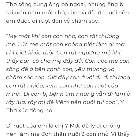
Thơ sống cùng ông bà ngoại, nhưng ông bị
tai biến nằm một chỗ, còn bà đã lớn tuổi nên
em được dì ruột đón về chăm sóc.
“
Mẹ mất khi con còn nhỏ, con rất thương
mẹ. Lúc mẹ mất con không biết làm gì mà
chỉ biết khóc thôi. Con rất ngưỡng mộ khi
thấy bạn có cha mẹ đầy đủ. Con ước mẹ còn
sống để ở bên cạnh con, yêu thương và
chăm sóc con. Giờ đây con ở với dì, dì thương
con rất nhiều, xem con như con ruột của
mình. Dì con bị bệnh tim nhưng vẫn đi làm ở
rẫy lúa, rẫy mì để kiếm tiền nuôi tụi con
”, Y
Thơ xúc động nói.
Dì ruột của em là chị Y Mới, đã ly dị chồng
nên làm mẹ đơn thân nuôi 2 con nhỏ. Vì thấy