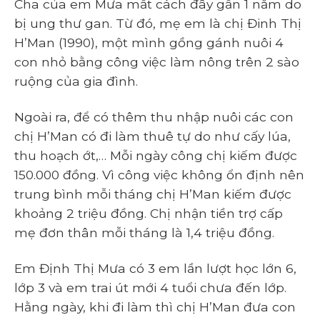
Cha của em Mưa mất cách đây gần 1 năm do
bị ung thư gan. Từ đó, mẹ em là chị Đinh Thị
H’Man (1990), một mình gồng gánh nuôi 4
con nhỏ bằng công việc làm nông trên 2 sào
ruộng của gia đình.
Ngoài ra, để có thêm thu nhập nuôi các con
chị H’Man có đi làm thuê tự do như cấy lúa,
thu hoạch ớt,… Mỗi ngày công chị kiếm được
150.000 đồng. Vì công việc không ổn định nên
trung bình mỗi tháng chị H’Man kiếm được
khoảng 2 triệu đồng. Chị nhận tiền trợ cấp
mẹ đơn thân mỗi tháng là 1,4 triệu đồng.
Em Định Thị Mưa có 3 em lần lượt học lớn 6,
lớp 3 và em trai út mới 4 tuổi chưa đến lớp.
Hằng ngày, khi đi làm thì chị H’Man đưa con