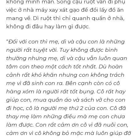
không minh mẫn. Song cậu ruột vẫn đi phụ
việc ở nhà máy xay xát gạo để đổi lấy đồ ăn
mang về. Dì ruột thì chỉ quanh quẩn ở nhà,
không đi đâu hay làm gì được.
“
Đối với con thì mẹ, dì và cậu con là những
người rất tuyệt vời. Tuy không được bình
thường nhưng mẹ, dì và cậu vẫn luôn quan
tâm con theo một cách tốt nhất. Dù hoàn
cảnh rất khó khăn nhưng con không trách
mẹ vì đã sinh con ra. Bên cạnh còn có cô
hàng xóm là người rất tốt bụng. Cô rất hay
giúp con, mua quần áo và sách vở cho con
đi học, cô là người mẹ thứ 2 của con. Cô đã
thay mẹ làm những điều mà mẹ con chưa
làm được. Con rất cảm ơn cô vì đã nuôi con,
cảm ơn vì cô không bỏ mặc mà luôn giúp đỡ