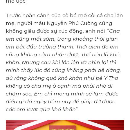
mơ ước.
Trước hoàn cảnh của cô bé mồ côi cả cha lẫn
mẹ, người mẫu Nguyễn Phú Cường cũng
không giấu được sự xúc động, anh nói: “
Cha
em cũng mất sớm, trong khoảng thời gian
em bắt đầu trưởng thành. Thời gian đó em
cũng không cảm nhận được thế nào là khó
khăn. Nhưng sau khi lớn lên và nhìn lại thì
mình thấy lúc đó cũng không phải dễ dàng,
dù rằng không quá khó khăn như bé Y Thơ
không có cha mẹ ở cạnh mà phải nhờ dì
chăm sóc. Em chỉ mong mình sẽ làm được
điều gì đó ngày hôm nay để giúp đỡ được
các em vượt qua khó khăn
”.