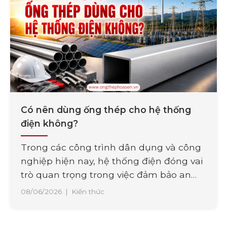
Có nên dùng ống thép cho hệ thống
điện không?
Trong các công trình dân dụng và công
nghiệp hiện nay, hệ thống điện đóng vai
trò quan trọng trong việc đảm bảo an
toàn và vận hành ổn định. Bên cạnh chất
08/06/2026
|
Kiến thức
lượng dây dẫn, việc lựa chọn vật liệu bảo
vệ đường điện cũng là yếu tố cần được