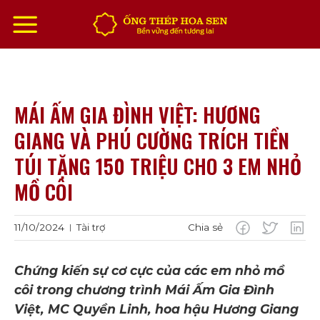
Chuyển
đến
nội
dung
MÁI ẤM GIA ĐÌNH VIỆT: HƯƠNG
GIANG VÀ PHÚ CƯỜNG TRÍCH TIỀN
TÚI TẶNG 150 TRIỆU CHO 3 EM NHỎ
MỒ CÔI
11/10/2024
Tài trợ
Chia sẻ
|
Chứng kiến sự cơ cực của các em nhỏ mồ
côi trong chương trình Mái Ấm Gia Đình
Việt, MC Quyền Linh, hoa hậu Hương Giang