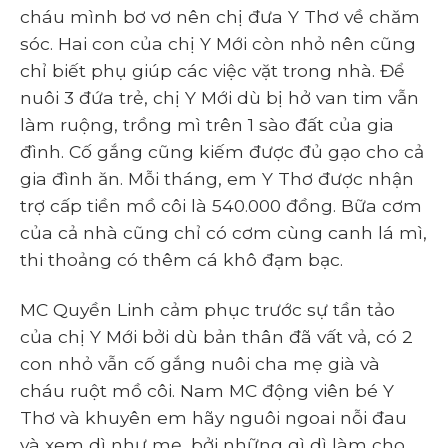
cháu mình bơ vơ nên chị đưa Y Thơ về chăm
sóc. Hai con của chị Y Mới còn nhỏ nên cũng
chỉ biết phụ giúp các việc vặt trong nhà. Để
nuôi 3 đứa trẻ, chị Y Mới dù bị hở van tim vẫn
làm ruộng, trồng mì trên 1 sào đất của gia
đình. Cố gắng cũng kiếm được đủ gạo cho cả
gia đình ăn. Mỗi tháng, em Y Thơ được nhận
trợ cấp tiền mồ côi là 540.000 đồng. Bữa cơm
của cả nhà cũng chỉ có cơm cùng canh lá mì,
thi thoảng có thêm cá khô đạm bạc.
MC Quyền Linh cảm phục trước sự tần tảo
của chị Y Mới bởi dù bản thân đã vất vả, có 2
con nhỏ vẫn cố gắng nuôi cha mẹ già và
cháu ruột mồ côi. Nam MC động viên bé Y
Thơ và khuyên em hãy nguôi ngoai nỗi đau
và xem dì như mẹ, bởi những gì dì làm cho