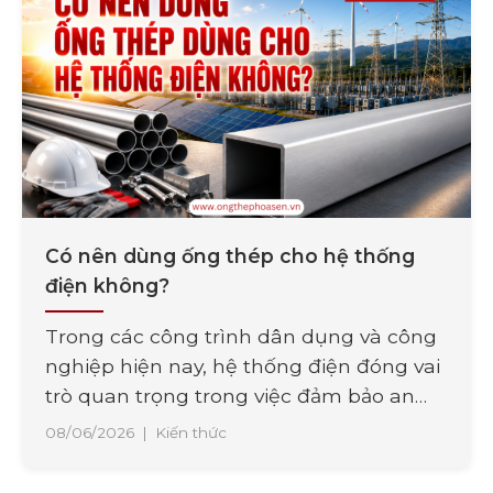
Có nên dùng ống thép cho hệ thống
điện không?
Trong các công trình dân dụng và công
nghiệp hiện nay, hệ thống điện đóng vai
trò quan trọng trong việc đảm bảo an
toàn và vận hành ổn định. Bên cạnh chất
08/06/2026
|
Kiến thức
lượng dây dẫn, việc lựa chọn vật liệu bảo
vệ đường điện cũng là yếu tố cần được