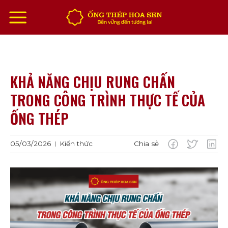
Chuyển
đến
nội
dung
KHẢ NĂNG CHỊU RUNG CHẤN
TRONG CÔNG TRÌNH THỰC TẾ CỦA
ỐNG THÉP
05/03/2026
Kiến thức
Chia sẻ
|