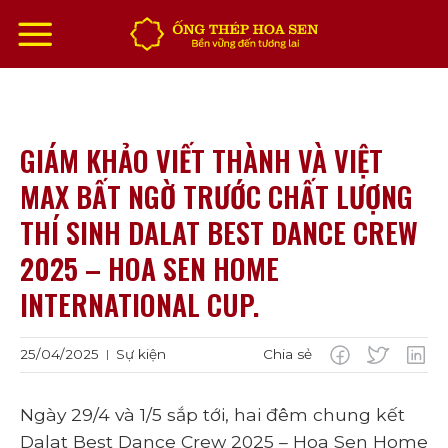
Chuyển
đến
nội
dung
GIÁM KHẢO VIẾT THÀNH VÀ VIỆT
MAX BẤT NGỜ TRƯỚC CHẤT LƯỢNG
THÍ SINH DALAT BEST DANCE CREW
2025 – HOA SEN HOME
INTERNATIONAL CUP.
25/04/2025
Sự kiện
Chia sẻ
|
Ngày 29/4 và 1/5 sắp tới, hai đêm chung kết
Dalat Best Dance Crew 2025 – Hoa Sen Home