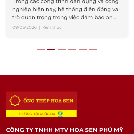
Trong các công trình dân dụng và công
nghiệp hiện nay, hệ thống điện đóng vai
trò quan trọng trong việc đảm bảo an
toàn và vận hành ổn định. Bên cạnh chất
08/06/2026
|
Kiến thức
lượng dây dẫn, việc lựa chọn vật liệu bảo
vệ đường điện cũng là yếu tố cần được
quan tâm. Một trong [...]
CÔNG TY TNHH MTV HOA SEN PHÚ MỸ