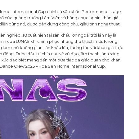
Home International Cup chính là sân khấu Performance stage
 mở của quảng trường Lâm Viên và hàng chục nghìn khán giả,
iễn bùng nổ, được dàn dựng công phu, giàu tính nghệ thuật.
nghiệp, sự xuất hiện tại sân khấu lớn ngoài trời lần này là
lĩnh của LUNAS khi chinh phục những thử thách mới. Không
g làm chủ không gian sân khấu lớn, tương tác với khán giả trực
ển động. Được đầu tư chỉn chu về vũ đạo, âm thanh, ánh sáng
m xúc đặc biệt mang đến một bữa tiệc đa giác quan cho khán
 Dance Crew 2025 – Hoa Sen Home International Cup.