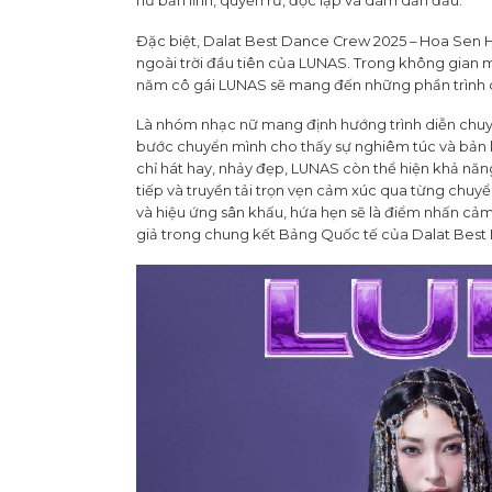
nữ bản lĩnh, quyến rũ, độc lập và dám dẫn đầu.
Đặc biệt, Dalat Best Dance Crew 2025 – Hoa Sen 
ngoài trời đầu tiên của LUNAS. Trong không gian
năm cô gái LUNAS sẽ mang đến những phần trình d
Là nhóm nhạc nữ mang định hướng trình diễn chuyên 
bước chuyển mình cho thấy sự nghiêm túc và bản 
chỉ hát hay, nhảy đẹp, LUNAS còn thể hiện khả năn
tiếp và truyền tải trọn vẹn cảm xúc qua từng chuy
và hiệu ứng sân khấu, hứa hẹn sẽ là điểm nhấn cả
giả trong chung kết Bảng Quốc tế của Dalat Best