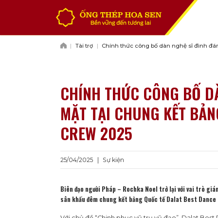
Chuyển
đến
nội
dung
|
Tài trợ
|
Chính thức công bố dàn nghệ sĩ đình đá
chung kết Bảng Quốc tế Dalat Best Dan
CHÍNH THỨC CÔNG BỐ D
MẶT TẠI CHUNG KẾT BẢN
CREW 2025
25/04/2025
|
Sự kiện
Biên đạo người Pháp – Rochka Noel trở lại với vai trò gi
sân khấu đêm chung kết bảng Quốc tế Dalat Best Dance
Với chủ đề “Chinh phục vũ trụ vũ đạo”, Dalat Best