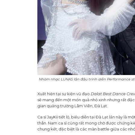
Nhóm nhạc LUNAS lần đầu trình diễn Performance sta
Xuất hiện tại sự kiện vũ đạo
Dalat Best Dance Cre
sẽ mang đến một món quà nhỏ xinh nhưng rất đặc b
gian quảng trường Lâm Viên, Đà Lạt.
Ca sĩ JayKii tiết lộ, biểu diễn tại Đà Lạt lần này 
thân. Nam ca sĩ cũng rất mong chờ được chứng k
chung kết, đặc biệt là các màn battle giữa các n