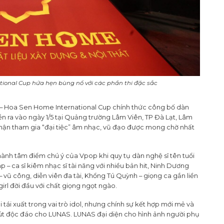
ional Cup hứa hẹn bùng nổ với các phần thi đặc sắc
 – Hoa Sen Home International Cup chính thức công bố dàn
iễn ra vào ngày 1/5 tại Quảng trường Lâm Viên, TP Đà Lạt, Lâm
nhận tham gia “đại tiệc” âm nhạc, vũ đạo được mong chờ nhất
nh tâm điểm chú ý của Vpop khi quy tụ dàn nghệ sĩ tên tuổi
p – ca sĩ kiêm nhạc sĩ tài năng với nhiều bản hit, Ninh Dương
 vũ công, diễn viên đa tài, Khổng Tú Quỳnh – giọng ca gắn liền
irl đời đầu với chất giọng ngọt ngào.
 tái xuất trong vai trò idol, nhưng chính sự kết hợp mới mẻ và
hút độc đáo cho LUNAS. LUNAS đại diện cho hình ảnh người phụ