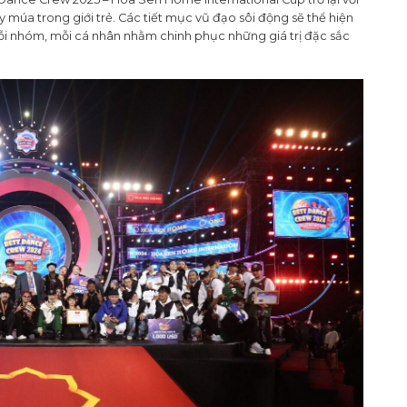
 múa trong giới trẻ. Các tiết mục vũ đạo sôi động sẽ thể hiện
mỗi nhóm, mỗi cá nhân nhằm chinh phục những giá trị đặc sắc