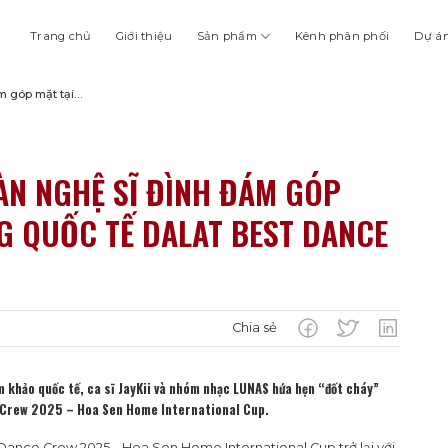
Trang chủ
Giới thiệu
Sản phẩm
Kênh phân phối
Dự á
m góp mặt tại
ce Crew 2025
ÀN NGHỆ SĨ ĐÌNH ĐÁM GÓP
G QUỐC TẾ DALAT BEST DANCE
Chia sẻ
ám khảo quốc tế, ca sĩ JayKii và nhóm nhạc LUNAS hứa hẹn “đốt cháy”
 Crew 2025 – Hoa Sen Home International Cup.
 Dance Crew 2025 – Hoa Sen Home International Cup trở lại với